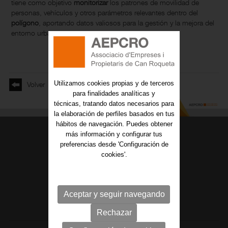
tiene como objetivo
monitorizar
los patrones de movilidad de
personas, vehículos y otros parámetros relevantes dentro del
polígono
, aportando datos valiosos para la gestión y la mejora del
entorno urbano.
Utilizamos cookies propias y de terceros
Volver
para finalidades analíticas y
técnicas, tratando datos necesarios para
la elaboración de perfiles basados en tus
hábitos de navegación. Puedes obtener
más información y configurar tus
preferencias desde 'Configuración de
LOCALIZACIÓN
cookies'.
C/ Indústria 16,
(Entrada per Plaça Miquel Crusafont)
08202 Sabadell, Barcelona
Aceptar y seguir navegando
Rechazar