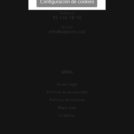
Configuración de cookies
CONTACTO
Teléfono
93 745 78 10
E-mail
info@aepcro.cat
LEGAL
Aviso legal
Política de privacidad
Política de cookies
Mapa web
Créditos