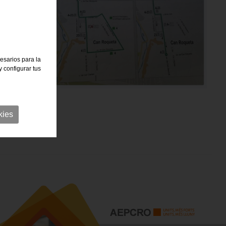
cesarios para la
 configurar tus
kies