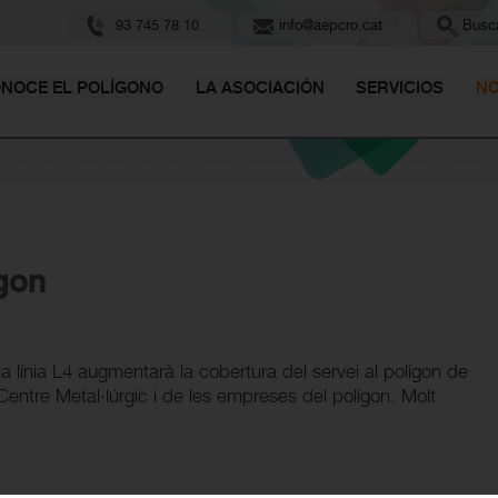
93 745 78 10
info@aepcro.cat
Busca
NOCE EL POLÍGONO
LA ASOCIACIÓN
SERVICIOS
NO
ígon
a línia L4 augmentarà la cobertura del servei al polígon de
ntre Metal·lúrgic i de les empreses del polígon. Molt