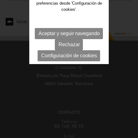
preferencias desde 'Configuración de
cookies'.
Volver
Aceptar y seguir navegando
Rechazar
Configuración de cookies
LOCALIZACIÓN
C/ Indústria 16,
(Entrada per Plaça Miquel Crusafont)
08202 Sabadell, Barcelona
CONTACTO
Teléfono
93 745 78 10
E-mail