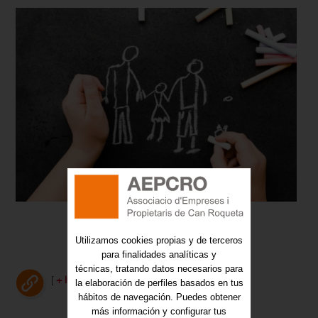
Utilizamos cookies propias y de terceros
para finalidades analíticas y
técnicas, tratando datos necesarios para
[
+ Info
]
la elaboración de perfiles basados en tus
hábitos de navegación. Puedes obtener
más información y configurar tus