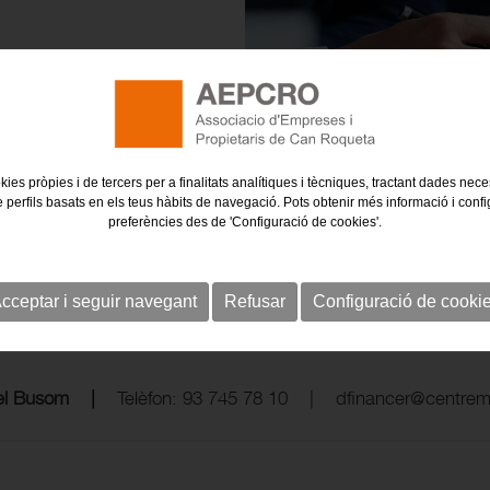
ibilitat
de deute
kies pròpies i de tercers per a finalitats analítiques i tècniques, tractant dades nec
e perfils basats en els teus hàbits de navegació. Pots obtenir més informació i confi
preferències des de 'Configuració de cookies'.
cceptar i seguir navegant
Refusar
Configuració de cooki
fel Busom |
Telèfon: 93 745 78 10 |
dfinancer@centrem