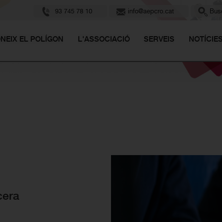
93 745 78 10
info@aepcro.cat
Busc
NEIX EL POLÍGON
L'ASSOCIACIÓ
SERVEIS
NOTÍCIE
cera