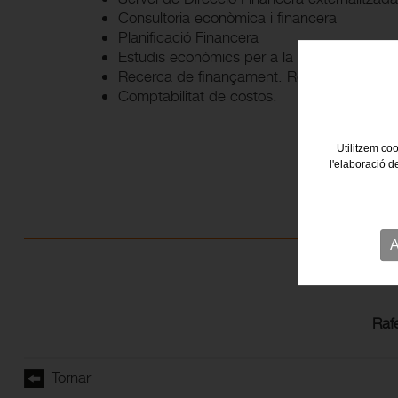
Consultoria econòmica i financera
Planificació Financera
Estudis econòmics per a la millora de la rend
Recerca de finançament. Reestructuració 
Comptabilitat de costos.
Utilitzem coo
l'elaboració d
A
Ra
Tornar