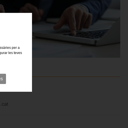
essàries per a
gurar les teves
es
.cat