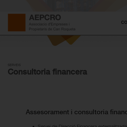
CO
SERVEIS
Consultoria financera
Assesorament i consultoria finan
Servei de Direcció Financera externalitzada