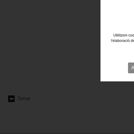
Utilitzem coo
l'elaboració d
A
Tornar