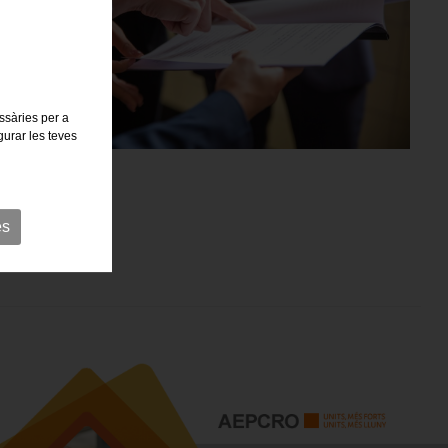
essàries per a
gurar les teves
es