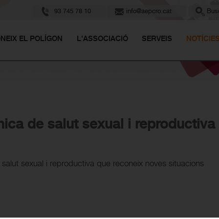
93 745 78 10
info@aepcro.cat
Busc
NEIX EL POLÍGON
L'ASSOCIACIÓ
SERVEIS
NOTÍCIE
ica de salut sexual i reproductiva
 salut sexual i reproductiva que reconeix noves situacions