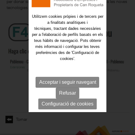
per donar solucions de mobilitat sostenible que avui dia les noves
tecnologies ajuden a implantar.
Utilitzem cookies pròpies i de tercers per
a finalitats analítiques i
tècniques, tractant dades necessàries
per a l'elaboració de perfils basats en els
teus hàbits de navegació. Pots obtenir
més informació i configurar les teves
preferències des de 'Configuració de
cookies'.
Acceptar i seguir navegant
Refusar
Configuració de cookies
Tornar