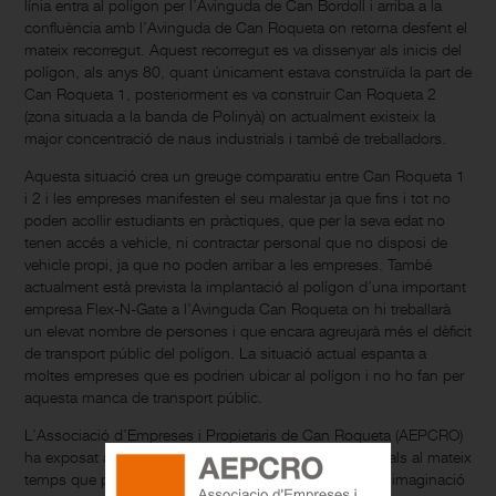
línia entra al polígon per l’Avinguda de Can Bordoll i arriba a la
confluència amb l’Avinguda de Can Roqueta on retorna desfent el
mateix recorregut. Aquest recorregut es va dissenyar als inicis del
polígon, als anys 80, quant únicament estava construïda la part de
Can Roqueta 1, posteriorment es va construir Can Roqueta 2
(zona situada a la banda de Polinyà) on actualment existeix la
major concentració de naus industrials i també de treballadors.
Aquesta situació crea un greuge comparatiu entre Can Roqueta 1
i 2 i les empreses manifesten el seu malestar ja que fins i tot no
poden acollir estudiants en pràctiques, que per la seva edat no
tenen accés a vehicle, ni contractar personal que no disposi de
vehicle propi, ja que no poden arribar a les empreses. També
actualment està prevista la implantació al polígon d’una important
empresa Flex-N-Gate a l’Avinguda Can Roqueta on hi treballarà
un elevat nombre de persones i que encara agreujarà més el dèficit
de transport públic del polígon. La situació actual espanta a
moltes empreses que es podrien ubicar al polígon i no ho fan per
aquesta manca de transport públic.
L’Associació d’Empreses i Propietaris de Can Roqueta (AEPCRO)
ha exposat aquesta situació als responsables municipals al mateix
temps que presentava alguna proposta de millora. Cal imaginació