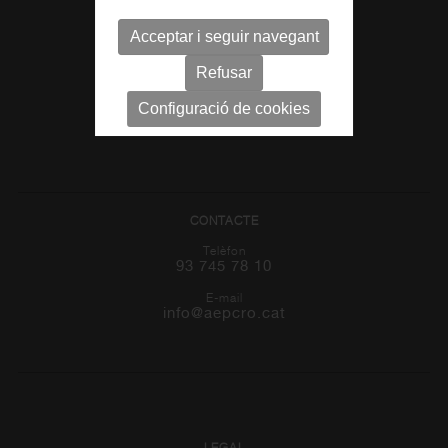
Acceptar i seguir navegant
LOCALITZACIÓ
Refusar
C/ Indústria 16,
(Entrada per Plaça Miquel Crusafont)
Configuració de cookies
08202 Sabadell, Barcelona
CONTACTE
Telèfon
93 745 78 10
E-mail
info@aepcro.cat
LEGAL