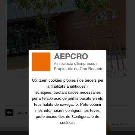
Utilitzem cookies pròpies i de tercers per
a finalitats analítiques i
tècniques, tractant dades necessàries
per a l'elaboració de perfils basats en els
teus hàbits de navegació. Pots obtenir
més informació i configurar les teves
Tornar
preferències des de 'Configuració de
cookies'.