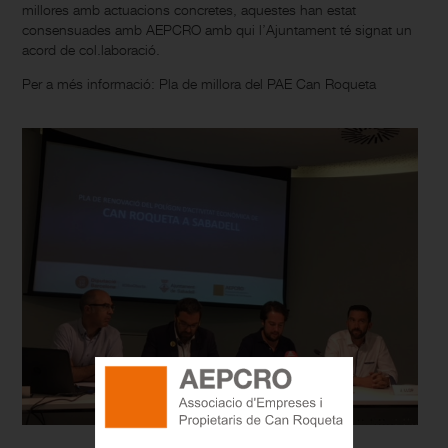
millores amb actuacions concretes, aquestes han estat
consensuades amb AEPCRO amb qui l’Ajuntament té signat un
acord de col.laboració.
Per a més informació:
Pla de millora del PAE Can Roqueta