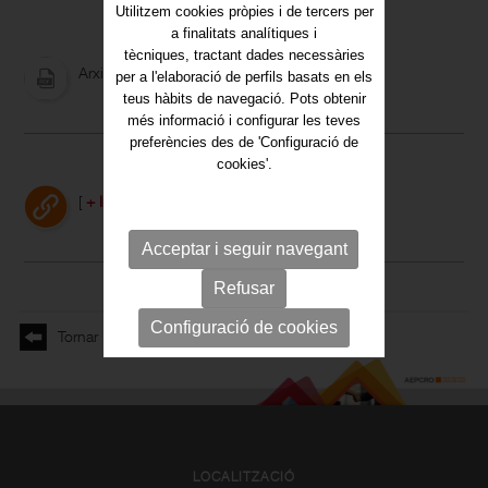
Utilitzem cookies pròpies i de tercers per
a finalitats analítiques i
tècniques, tractant dades necessàries
Arxiu adjunt
per a l'elaboració de perfils basats en els
teus hàbits de navegació. Pots obtenir
més informació i configurar les teves
preferències des de 'Configuració de
cookies'.
[
+ Info
]
Acceptar i seguir navegant
Refusar
Configuració de cookies
Tornar
LOCALITZACIÓ