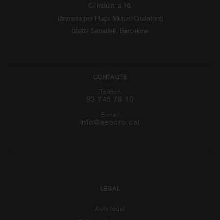
C/ Indústria 16,
(Entrada per Plaça Miquel Crusafont)
08202 Sabadell, Barcelona
CONTACTE
Telèfon
93 745 78 10
E-mail
info@aepcro.cat
LEGAL
Avís legal