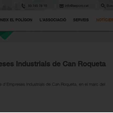
93 745 78 10
info@aepcro.cat
Busc
NEIX EL POLÍGON
L'ASSOCIACIÓ
SERVEIS
NOTÍCIE
reses Industrials de Can Roqueta
re d’Empreses Industrials de Can Roqueta, en el marc del