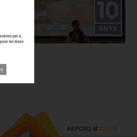
essàries per a
gurar les teves
es