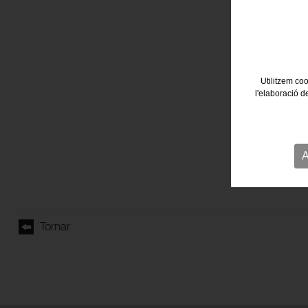
Utilitzem coo
l'elaboració d
A
Tornar