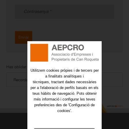
Enviar
Has oblidat la contrasenya?
Utilitzem cookies pròpies i de tercers per
a finalitats analítiques i
Recordar contrassenya
tècniques, tractant dades necessàries
per a l'elaboració de perfils basats en els
teus hàbits de navegació. Pots obtenir
més informació i configurar les teves
preferències des de 'Configuració de
cookies'.