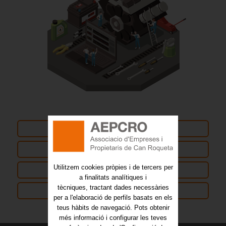
INICI
QUÈ ÉS AEPCRO
Utilitzem cookies pròpies i de tercers per
MAPA WEB
a finalitats analítiques i
tècniques, tractant dades necessàries
CONTACTE
per a l'elaboració de perfils basats en els
teus hàbits de navegació. Pots obtenir
més informació i configurar les teves